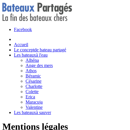
Facebook
Accueil
Le concept
de bateau partagé
Les bateaux
à l'eau
Alhéna
Ange des mers
Athos
Béramic
Césarine
Charlotte
Colette
Erica
Maracuja
Valentine
Les bateaux
à sauver
Mentions légales