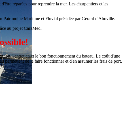
d'être réparées pour reprendre la mer. Les charpentiers et les
tion Patrimoine Maritime et Fluvial présidée par Gérard d'Aboville.
râce au projet CaraMed.
ossible!
 gestion, l'entretien et le bon fonctionnement du bateau. Le coût d'une
u permettent de le faire fonctionner et d'en assumer les frais de port,