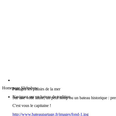
Homepage Slideshow
Partagez les plaisirs de la mer
Naviguez sur un bateau de tradition
Sur une voile latine, un petit sloop ou un bateau historique : 
C'est vous le capitaine !
http://www.bateaupartage.fr/images/fond-1.jpg