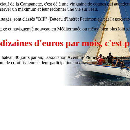
atif de la Campanette, c'est déjà une vingtaine de coques qui attendent 
éserver un maximum et leur redonner une vie sur l'eau.
partagés, sont classés "BIP" (Bateau d'Intérêt Patrimonial) par l'associa
rtagé et naviguent à nouveau en Méditerranée ou même bien plus loin g
izaines d'euros par mois, c'est p
 bateau 30 jours par an; l'association Aventure Pluriel, elle, garantit la
de co-utilisateurs et leur participation aux travaux d'entretien du batea