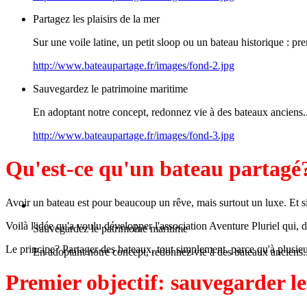
Partagez les plaisirs de la mer
Sur une voile latine, un petit sloop ou un bateau historique : 
http://www.bateaupartage.fr/images/fond-2.jpg
Sauvegardez le patrimoine maritime
En adoptant notre concept, redonnez vie à des bateaux anciens..
http://www.bateaupartage.fr/images/fond-3.jpg
Qu'est-ce qu'un bateau partagé
Avoir un bateau est pour beaucoup un rêve, mais surtout un luxe. Et si
Voilà l'idée qu'a voulu développer l'association Aventure Pluriel qui,
Sauvegardez le patrimoine maritime
Le principe? Partager des bateaux, tout simplement, parce qu'à plusieur
En adoptant notre concept, redonnez vie à des bateaux anciens..
Premier objectif: sauvegarder l