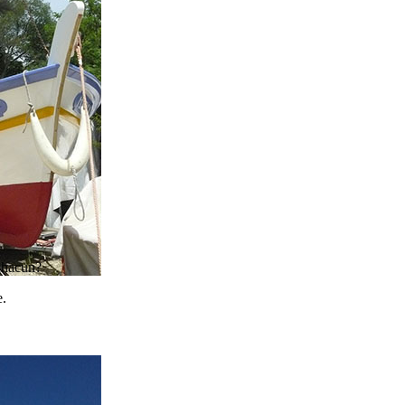
 chacun?
e.