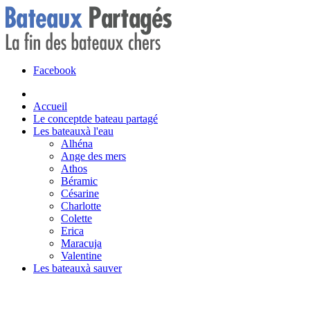
Facebook
Accueil
Le concept
de bateau partagé
Les bateaux
à l'eau
Alhéna
Ange des mers
Athos
Béramic
Césarine
Charlotte
Colette
Erica
Maracuja
Valentine
Les bateaux
à sauver